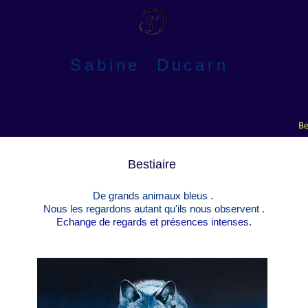
​Sabine
Ducarn
aire
Lunaire
Solaire
Be
Bestiaire
De grands animaux bleus .
Nous les regardons autant qu'ils nous observent .
Echange de regards et présences intenses.