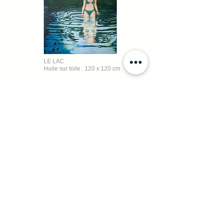
LE LAC
Huile sur toile . 120 x 120 cm
NENUPHARS
Huile sur toile . 116 x 89 cm